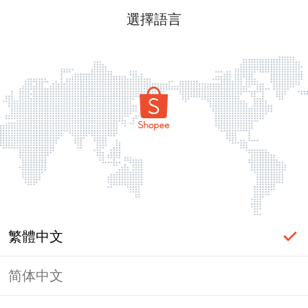
選擇語言
繁體中文
简体中文
頁面無法顯示