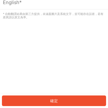
English*
發生錯誤！請登入並再試一次或回到主
頁。
* 自動翻譯結果由第三方提供，未涵蓋圖片及系統文字，並可能存在誤差，若有
差異請以原文為準。
登入
返回首頁
確定
ID: 632f1ee7bfa-2e06-42dd-a5eb-875aac4063ba