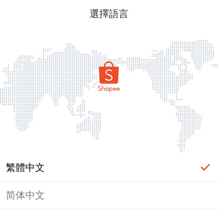
選擇語言
繁體中文
简体中文
頁面無法顯示