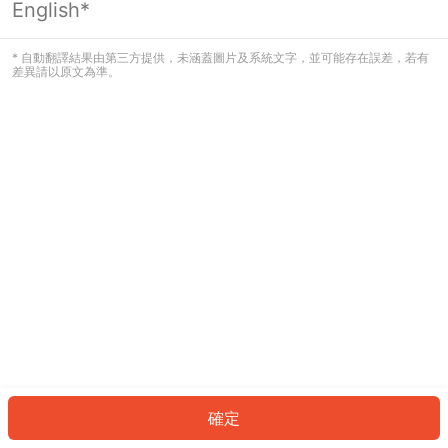
English*
發生錯誤！請登入並再試一次或回到主
頁。
* 自動翻譯結果由第三方提供，未涵蓋圖片及系統文字，並可能存在誤差，若有
差異請以原文為準。
登入
返回首頁
確定
ID: 593dbf34f65-1876-4ab6-a360-e9aabb31b9cf