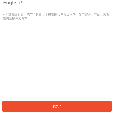
English*
發生錯誤！請登入並再試一次或回到主
頁。
* 自動翻譯結果由第三方提供，未涵蓋圖片及系統文字，並可能存在誤差，若有
差異請以原文為準。
登入
返回首頁
確定
ID: 879391202ab-c133-4eff-9f73-270cbc800457