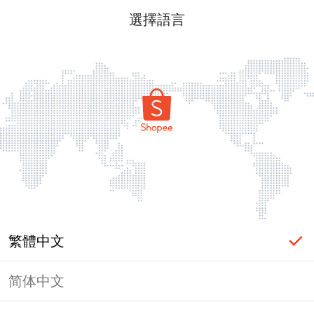
選擇語言
繁體中文
简体中文
頁面無法顯示