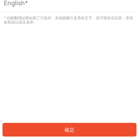
English*
發生錯誤！請登入並再試一次或回到主
頁。
* 自動翻譯結果由第三方提供，未涵蓋圖片及系統文字，並可能存在誤差，若有
差異請以原文為準。
登入
返回首頁
確定
ID: 460e56fced6-962e-48b0-91d9-e534a77118d4