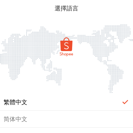
選擇語言
繁體中文
简体中文
頁面無法顯示