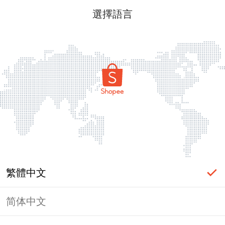
選擇語言
繁體中文
简体中文
頁面無法顯示