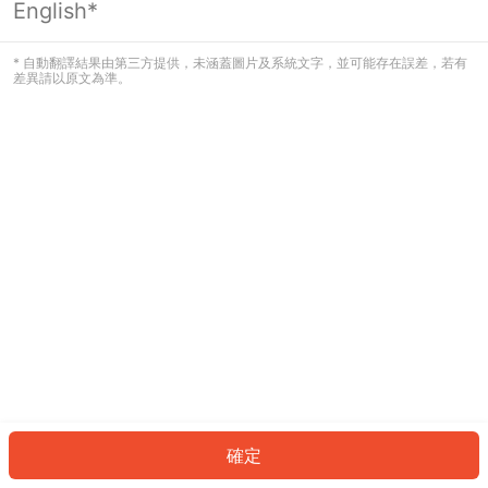
English*
發生錯誤！請登入並再試一次或回到主
頁。
* 自動翻譯結果由第三方提供，未涵蓋圖片及系統文字，並可能存在誤差，若有
差異請以原文為準。
登入
返回首頁
確定
ID: 2211a9d5a8c-9b00-466a-9ea8-e1e49b93857a