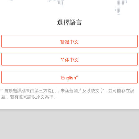
頁面無法顯示
選擇語言
發生錯誤！請登入並再試一次或回到主頁。
繁體中文
登入
简体中文
返回首頁
English*
* 自動翻譯結果由第三方提供，未涵蓋圖片及系統文字，並可能存在誤
差，若有差異請以原文為準。