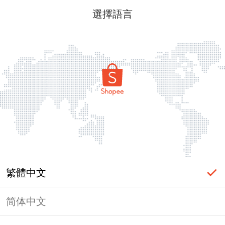
選擇語言
繁體中文
简体中文
頁面無法顯示