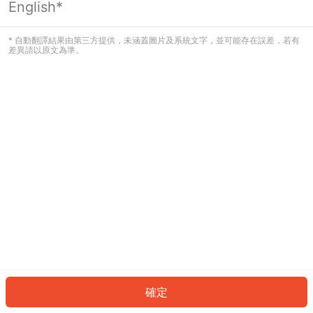
English*
發生錯誤！請登入並再試一次或回到主
頁。
* 自動翻譯結果由第三方提供，未涵蓋圖片及系統文字，並可能存在誤差，若有
差異請以原文為準。
登入
返回首頁
確定
ID: 694d9fff9e6-8dbc-43e1-a60d-2c67addf0c33