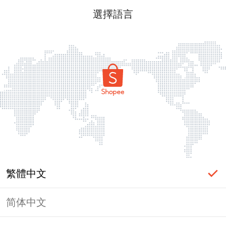
選擇語言
繁體中文
简体中文
頁面無法顯示