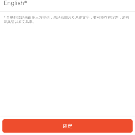
English*
發生錯誤！請登入並再試一次或回到主
頁。
* 自動翻譯結果由第三方提供，未涵蓋圖片及系統文字，並可能存在誤差，若有
差異請以原文為準。
登入
返回首頁
確定
ID: 90630df4d82-19a8-434b-bee4-c238ab1ba066