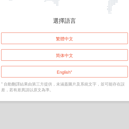
頁面無法顯示
選擇語言
發生錯誤！請登入並再試一次或回到主頁。
繁體中文
登入
简体中文
返回首頁
English*
* 自動翻譯結果由第三方提供，未涵蓋圖片及系統文字，並可能存在誤
差，若有差異請以原文為準。