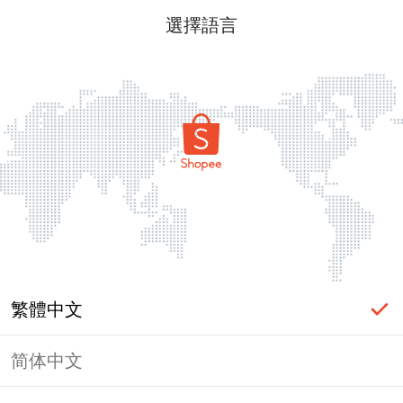
選擇語言
繁體中文
简体中文
頁面無法顯示