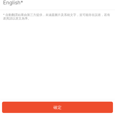
English*
發生錯誤！請登入並再試一次或回到主
頁。
* 自動翻譯結果由第三方提供，未涵蓋圖片及系統文字，並可能存在誤差，若有
差異請以原文為準。
登入
返回首頁
確定
ID: 7270d8c2fe0-8c64-48aa-9a94-4bf6b9a216bc