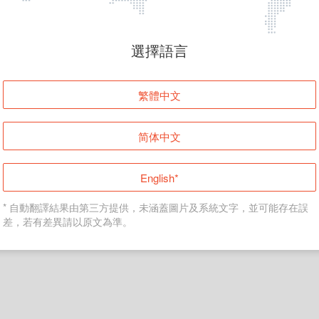
頁面無法顯示
選擇語言
發生錯誤！請登入並再試一次或回到主頁。
繁體中文
登入
简体中文
返回首頁
English*
* 自動翻譯結果由第三方提供，未涵蓋圖片及系統文字，並可能存在誤
差，若有差異請以原文為準。