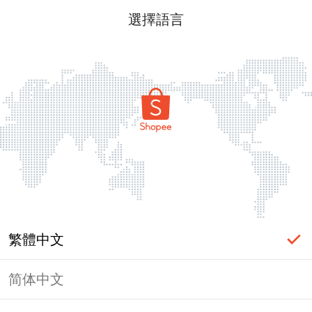
選擇語言
繁體中文
简体中文
頁面無法顯示