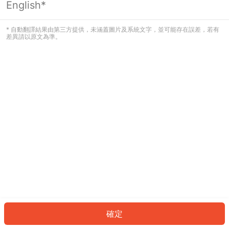
English*
發生錯誤！請登入並再試一次或回到主
頁。
* 自動翻譯結果由第三方提供，未涵蓋圖片及系統文字，並可能存在誤差，若有
差異請以原文為準。
登入
返回首頁
確定
ID: 892625000d9-459b-4117-b502-5d66b0b377df