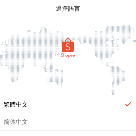
選擇語言
繁體中文
简体中文
頁面無法顯示