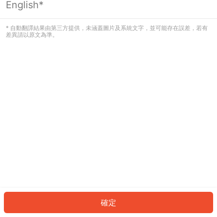
English*
發生錯誤！請登入並再試一次或回到主
頁。
* 自動翻譯結果由第三方提供，未涵蓋圖片及系統文字，並可能存在誤差，若有
差異請以原文為準。
登入
返回首頁
確定
ID: 900e0f4e50c-43ff-4efe-b733-3dbc6c064efb