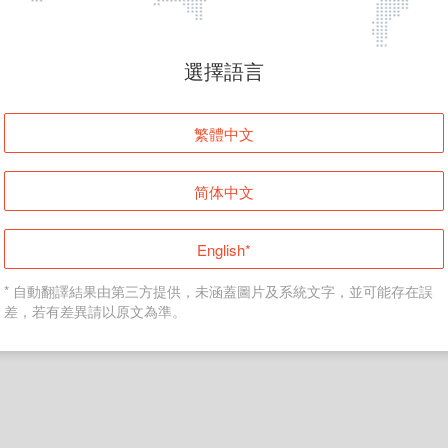
頁面無法顯示
選擇語言
發生錯誤！請登入並再試一次或回到主頁。
繁體中文
登入
简体中文
返回首頁
English*
* 自動翻譯結果由第三方提供，未涵蓋圖片及系統文字，並可能存在誤
差，若有差異請以原文為準。