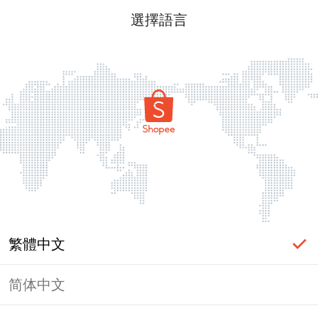
選擇語言
繁體中文
简体中文
頁面無法顯示