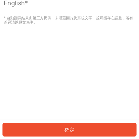
English*
發生錯誤！請登入並再試一次或回到主
頁。
* 自動翻譯結果由第三方提供，未涵蓋圖片及系統文字，並可能存在誤差，若有
差異請以原文為準。
登入
返回首頁
確定
ID: 28354064f13-d339-42f4-a25e-e95262c0c76f