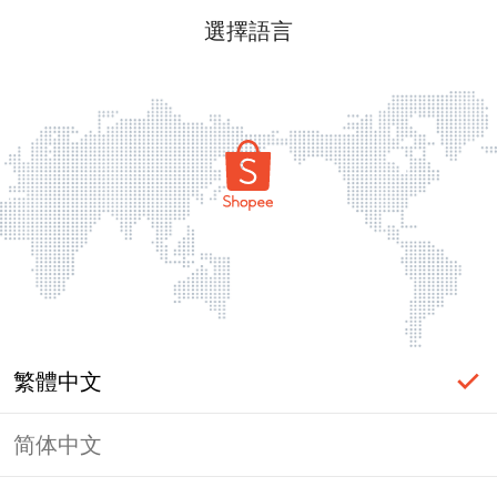
選擇語言
繁體中文
简体中文
頁面無法顯示