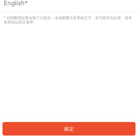
English*
發生錯誤！請登入並再試一次或回到主
頁。
* 自動翻譯結果由第三方提供，未涵蓋圖片及系統文字，並可能存在誤差，若有
差異請以原文為準。
登入
返回首頁
確定
ID: 70599ccf541-5ccd-4753-864b-7087cf900286