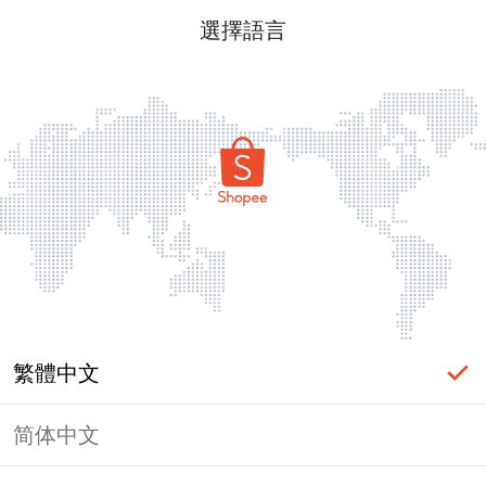
選擇語言
繁體中文
简体中文
頁面無法顯示