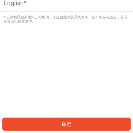
English*
發生錯誤！請登入並再試一次或回到主
頁。
* 自動翻譯結果由第三方提供，未涵蓋圖片及系統文字，並可能存在誤差，若有
差異請以原文為準。
登入
返回首頁
確定
ID: 50850e1036c-3304-41d9-9f27-c21a913bb7a9