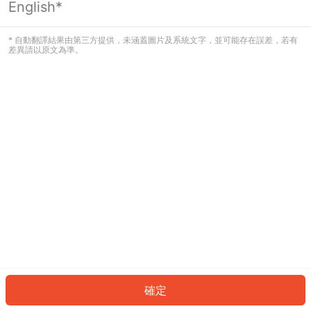
English*
發生錯誤！請登入並再試一次或回到主
頁。
* 自動翻譯結果由第三方提供，未涵蓋圖片及系統文字，並可能存在誤差，若有
差異請以原文為準。
登入
返回首頁
確定
ID: 480eafd47bf-a81e-49a6-a7c5-eaf4538d1afe