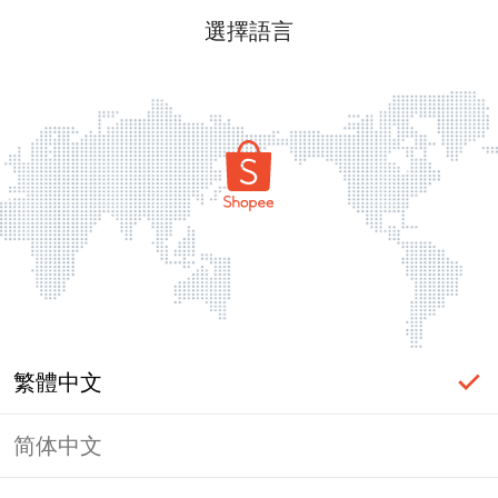
選擇語言
繁體中文
简体中文
頁面無法顯示