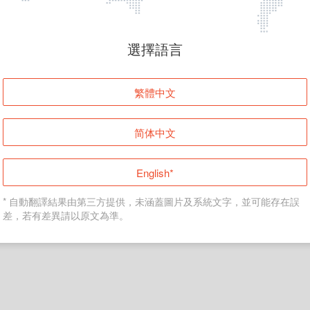
頁面無法顯示
選擇語言
發生錯誤！請登入並再試一次或回到主頁。
繁體中文
登入
简体中文
返回首頁
English*
* 自動翻譯結果由第三方提供，未涵蓋圖片及系統文字，並可能存在誤
差，若有差異請以原文為準。