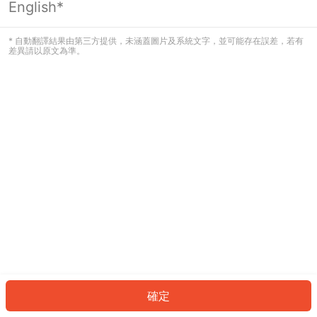
English*
發生錯誤！請登入並再試一次或回到主
頁。
* 自動翻譯結果由第三方提供，未涵蓋圖片及系統文字，並可能存在誤差，若有
差異請以原文為準。
登入
返回首頁
確定
ID: 47176029f42-852f-4f59-b28c-4a34e469343c