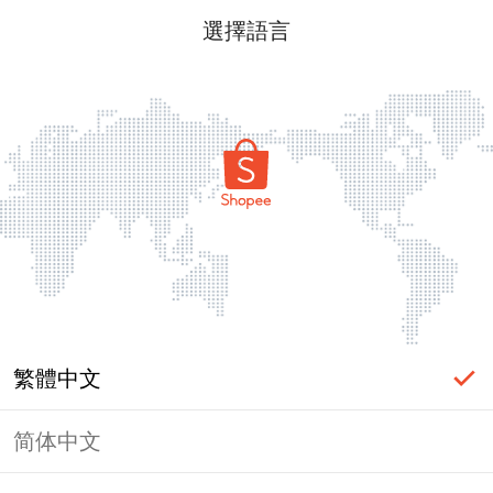
選擇語言
繁體中文
简体中文
頁面無法顯示