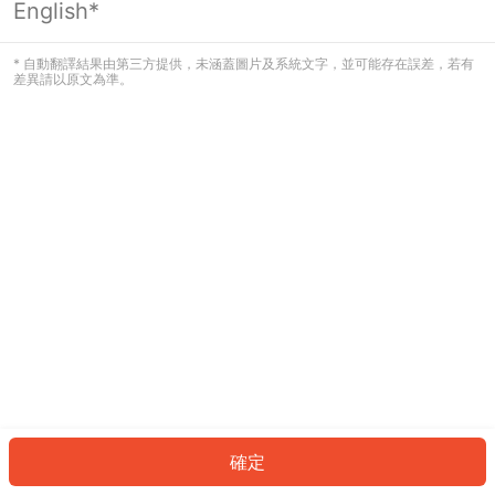
English*
發生錯誤！請登入並再試一次或回到主
頁。
* 自動翻譯結果由第三方提供，未涵蓋圖片及系統文字，並可能存在誤差，若有
差異請以原文為準。
登入
返回首頁
確定
ID: 436bf9aa6e5-0318-4627-a8d5-3d31385ab2c1