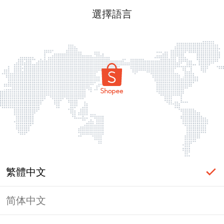
選擇語言
繁體中文
简体中文
頁面無法顯示