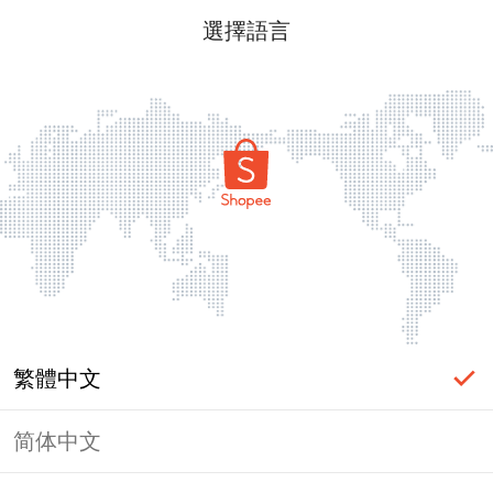
選擇語言
繁體中文
简体中文
頁面無法顯示