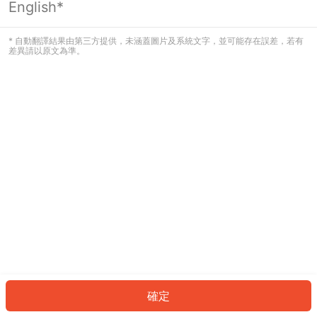
English*
發生錯誤！請登入並再試一次或回到主
頁。
* 自動翻譯結果由第三方提供，未涵蓋圖片及系統文字，並可能存在誤差，若有
差異請以原文為準。
登入
返回首頁
確定
ID: 679310111f5-c74d-4a78-ad5e-0b4eb974c136