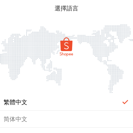
選擇語言
繁體中文
简体中文
頁面無法顯示