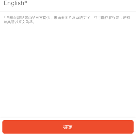
English*
發生錯誤！請登入並再試一次或回到主
頁。
* 自動翻譯結果由第三方提供，未涵蓋圖片及系統文字，並可能存在誤差，若有
差異請以原文為準。
登入
返回首頁
確定
ID: 715bf18d37a-dd80-4481-bf29-e57ed397c580