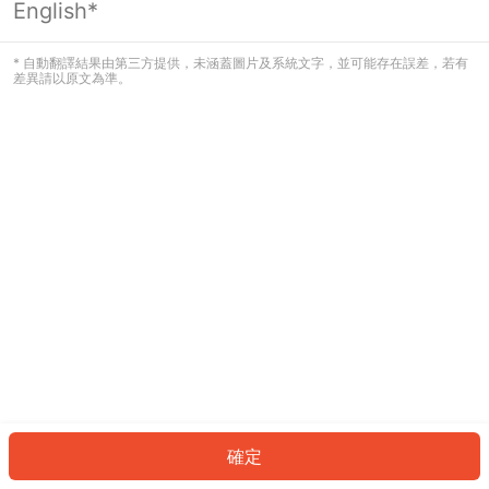
English*
發生錯誤！請登入並再試一次或回到主
頁。
* 自動翻譯結果由第三方提供，未涵蓋圖片及系統文字，並可能存在誤差，若有
差異請以原文為準。
登入
返回首頁
確定
ID: 3846d959cc3-45de-4c23-bf13-5950fedc7631