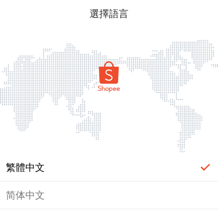
選擇語言
繁體中文
简体中文
頁面無法顯示