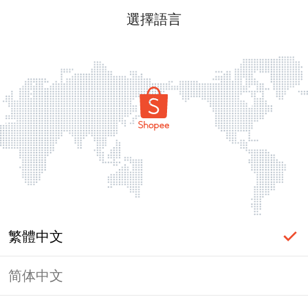
選擇語言
繁體中文
简体中文
頁面無法顯示