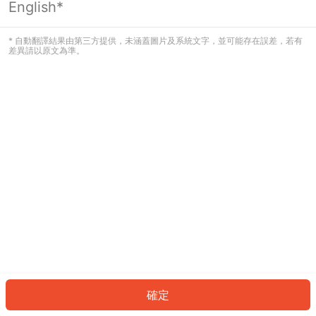
English*
發生錯誤！請登入並再試一次或回到主
頁。
* 自動翻譯結果由第三方提供，未涵蓋圖片及系統文字，並可能存在誤差，若有
差異請以原文為準。
登入
返回首頁
確定
ID: 185b5828d01-669a-4183-9ea5-e57bf20bd61c