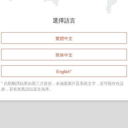
頁面無法顯示
選擇語言
發生錯誤！請登入並再試一次或回到主頁。
繁體中文
登入
简体中文
返回首頁
English*
* 自動翻譯結果由第三方提供，未涵蓋圖片及系統文字，並可能存在誤
差，若有差異請以原文為準。