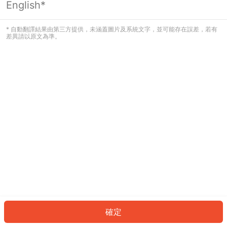
English*
發生錯誤！請登入並再試一次或回到主
頁。
* 自動翻譯結果由第三方提供，未涵蓋圖片及系統文字，並可能存在誤差，若有
差異請以原文為準。
登入
返回首頁
確定
ID: 8972dbbd7d9-5e5a-4934-afea-7f6ccc1033ae