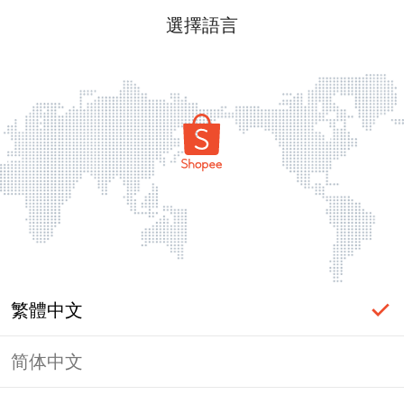
選擇語言
繁體中文
简体中文
頁面無法顯示