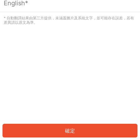
English*
發生錯誤！請登入並再試一次或回到主
頁。
* 自動翻譯結果由第三方提供，未涵蓋圖片及系統文字，並可能存在誤差，若有
差異請以原文為準。
登入
返回首頁
確定
ID: 44802b382d0-a58c-4290-a688-0bf61584a896