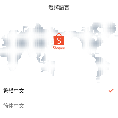
選擇語言
繁體中文
简体中文
頁面無法顯示