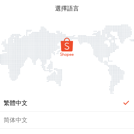
選擇語言
繁體中文
简体中文
頁面無法顯示