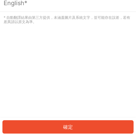
English*
發生錯誤！請登入並再試一次或回到主
頁。
* 自動翻譯結果由第三方提供，未涵蓋圖片及系統文字，並可能存在誤差，若有
差異請以原文為準。
登入
返回首頁
確定
ID: 217ba50f7d7-6383-46a1-937a-4f773041f363