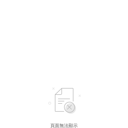
選擇語言
繁體中文
简体中文
頁面無法顯示