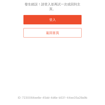
English*
發生錯誤！請登入並再試一次或回到主
頁。
* 自動翻譯結果由第三方提供，未涵蓋圖片及系統文字，並可能存在誤差，若有
差異請以原文為準。
登入
返回首頁
確定
ID: 7230064ee6e-45dd-4d6e-b531-44ee35a29a9b