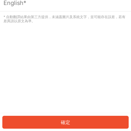
English*
發生錯誤！請登入並再試一次或回到主
頁。
* 自動翻譯結果由第三方提供，未涵蓋圖片及系統文字，並可能存在誤差，若有
差異請以原文為準。
登入
返回首頁
確定
ID: 136c85addea-6898-4974-92d7-8b62e9712af0