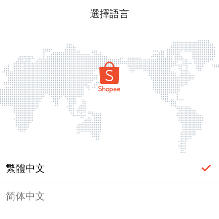
選擇語言
繁體中文
简体中文
頁面無法顯示