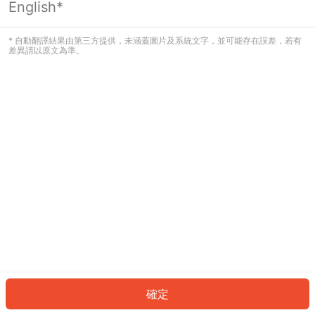
English*
發生錯誤！請登入並再試一次或回到主
頁。
* 自動翻譯結果由第三方提供，未涵蓋圖片及系統文字，並可能存在誤差，若有
差異請以原文為準。
登入
返回首頁
確定
ID: 925344b5a8-17e4-4ef4-a112-eabd11b4a6e1