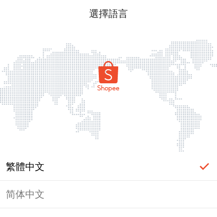
選擇語言
繁體中文
简体中文
頁面無法顯示