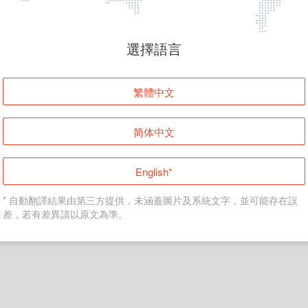
頁面無法顯示
選擇語言
發生錯誤！請登入並再試一次或回到主頁。
繁體中文
登入
简体中文
返回首頁
English*
* 自動翻譯結果由第三方提供，未涵蓋圖片及系統文字，並可能存在誤
差，若有差異請以原文為準。