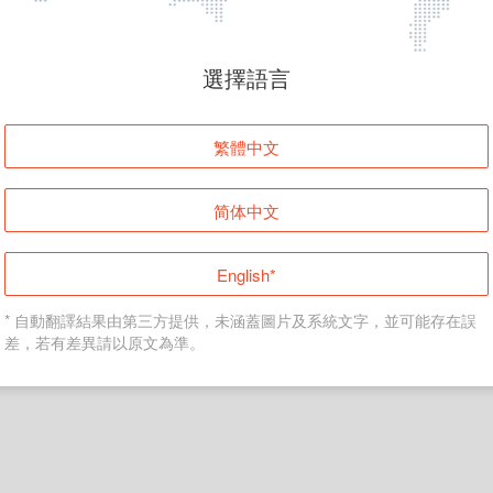
頁面無法顯示
選擇語言
發生錯誤！請登入並再試一次或回到主頁。
繁體中文
登入
简体中文
返回首頁
English*
* 自動翻譯結果由第三方提供，未涵蓋圖片及系統文字，並可能存在誤
差，若有差異請以原文為準。