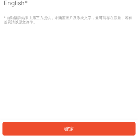
English*
發生錯誤！請登入並再試一次或回到主
頁。
* 自動翻譯結果由第三方提供，未涵蓋圖片及系統文字，並可能存在誤差，若有
差異請以原文為準。
登入
返回首頁
確定
ID: 7491645928-3fca-47be-9f67-ca53ecfd897b