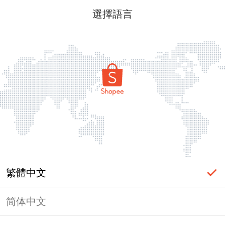
選擇語言
繁體中文
简体中文
頁面無法顯示