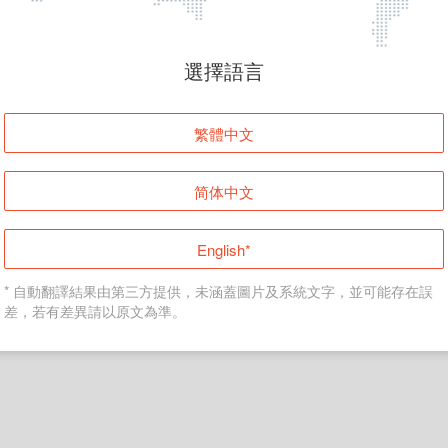
頁面無法顯示
選擇語言
發生錯誤！請登入並再試一次或回到主頁。
繁體中文
登入
简体中文
返回首頁
English*
* 自動翻譯結果由第三方提供，未涵蓋圖片及系統文字，並可能存在誤
差，若有差異請以原文為準。