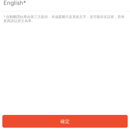
English*
發生錯誤！請登入並再試一次或回到主
頁。
* 自動翻譯結果由第三方提供，未涵蓋圖片及系統文字，並可能存在誤差，若有
差異請以原文為準。
登入
返回首頁
確定
ID: 479fb4fbec6-5bd4-49be-8ee1-c107dc58f91a