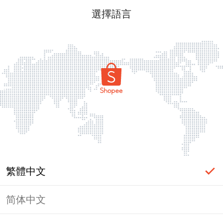
選擇語言
繁體中文
简体中文
頁面無法顯示