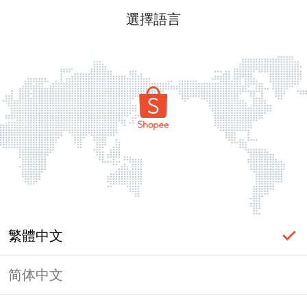
選擇語言
繁體中文
简体中文
頁面無法顯示