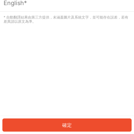
English*
發生錯誤！請登入並再試一次或回到主
頁。
* 自動翻譯結果由第三方提供，未涵蓋圖片及系統文字，並可能存在誤差，若有
差異請以原文為準。
登入
返回首頁
確定
ID: 3451d1f4478-1bd7-4e65-aa57-f6c58bc9e3ee