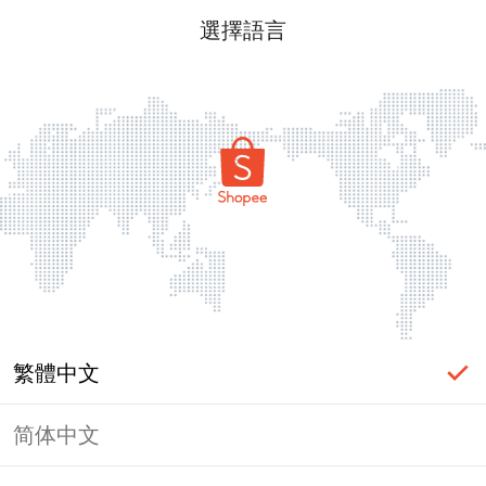
選擇語言
繁體中文
简体中文
頁面無法顯示