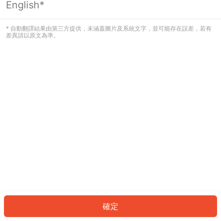
English*
發生錯誤！請登入並再試一次或回到主
頁。
* 自動翻譯結果由第三方提供，未涵蓋圖片及系統文字，並可能存在誤差，若有
差異請以原文為準。
登入
返回首頁
確定
ID: 170f2e2ac0d-2c8d-4b75-8159-fad222b76e40