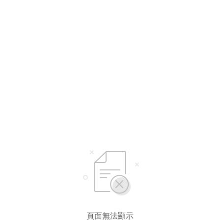
選擇語言
繁體中文
简体中文
English*
* 自動翻譯結果由第三方提供，未涵蓋圖片及系統文字，並可能存在誤差，若有
差異請以原文為準。
頁面無法顯示