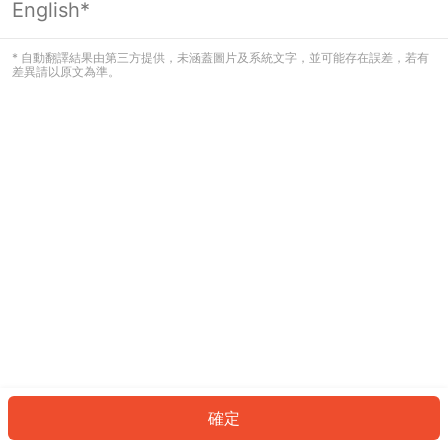
English*
發生錯誤！請登入並再試一次或回到主
頁。
* 自動翻譯結果由第三方提供，未涵蓋圖片及系統文字，並可能存在誤差，若有
差異請以原文為準。
登入
返回首頁
確定
ID: 337dc258c7-e7c7-41e7-8036-c3d9aae3a8c0