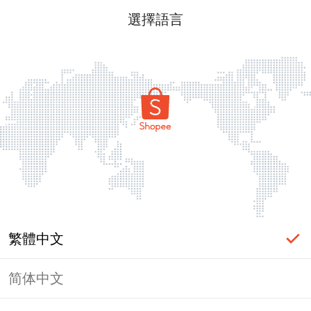
選擇語言
繁體中文
简体中文
頁面無法顯示