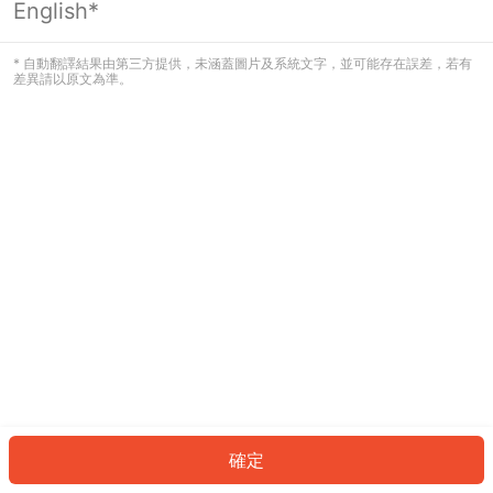
English*
發生錯誤！請登入並再試一次或回到主
頁。
* 自動翻譯結果由第三方提供，未涵蓋圖片及系統文字，並可能存在誤差，若有
差異請以原文為準。
登入
返回首頁
確定
ID: 470566ab7a5-0d80-4fe0-b2bb-6ba8ec65e9ba