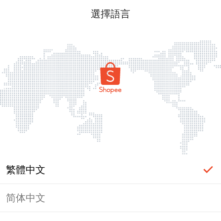
選擇語言
繁體中文
简体中文
頁面無法顯示