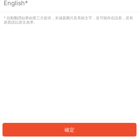
English*
發生錯誤！請登入並再試一次或回到主
頁。
* 自動翻譯結果由第三方提供，未涵蓋圖片及系統文字，並可能存在誤差，若有
差異請以原文為準。
登入
返回首頁
確定
ID: 107e0cc9641-ebc1-4e66-bb24-d4aa133af624