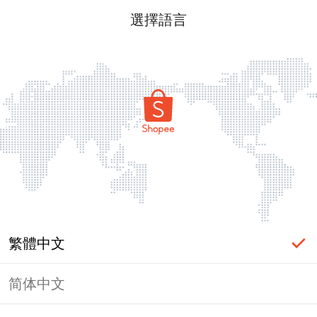
選擇語言
繁體中文
简体中文
頁面無法顯示