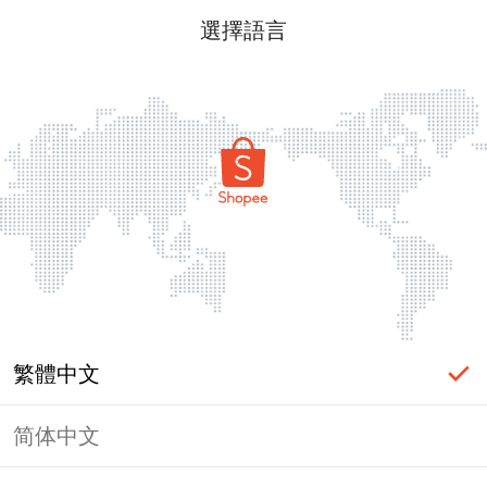
選擇語言
繁體中文
简体中文
頁面無法顯示