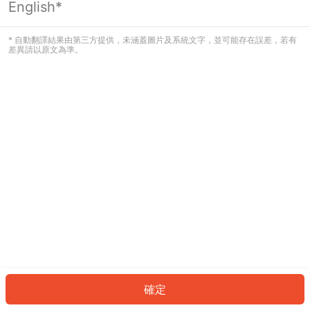
English*
發生錯誤！請登入並再試一次或回到主
頁。
* 自動翻譯結果由第三方提供，未涵蓋圖片及系統文字，並可能存在誤差，若有
差異請以原文為準。
登入
返回首頁
確定
ID: 3520848cf4f-2871-4ffb-bf73-a6a8cb59f776