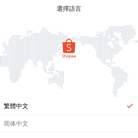
選擇語言
繁體中文
简体中文
頁面無法顯示