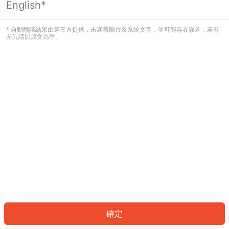
English*
發生錯誤！請登入並再試一次或回到主
頁。
* 自動翻譯結果由第三方提供，未涵蓋圖片及系統文字，並可能存在誤差，若有
差異請以原文為準。
登入
返回首頁
確定
ID: 1041a98f55d-59c9-477e-8f5a-5e2d7eef2b7b