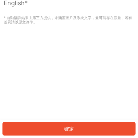
English*
發生錯誤！請登入並再試一次或回到主
頁。
* 自動翻譯結果由第三方提供，未涵蓋圖片及系統文字，並可能存在誤差，若有
差異請以原文為準。
登入
返回首頁
確定
ID: 23292cf411-6a61-4094-84b4-f9f35de0d73e