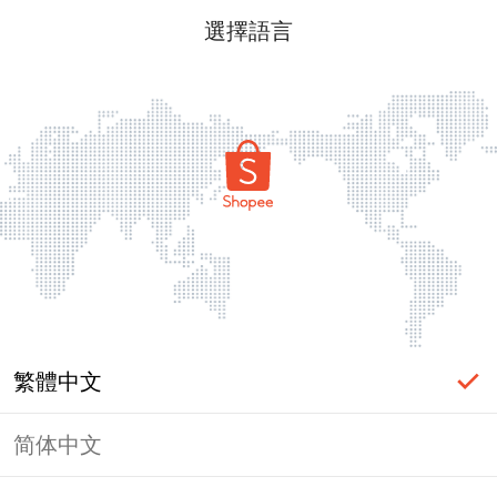
選擇語言
繁體中文
简体中文
頁面無法顯示