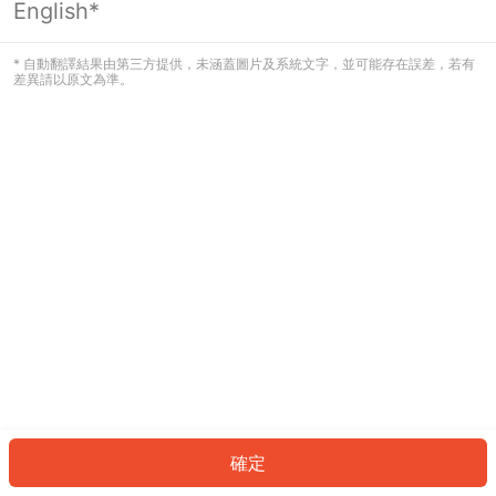
English*
發生錯誤！請登入並再試一次或回到主
頁。
* 自動翻譯結果由第三方提供，未涵蓋圖片及系統文字，並可能存在誤差，若有
差異請以原文為準。
登入
返回首頁
確定
ID: 865430c14be-b59e-452f-9e5c-98b24adc6ac9