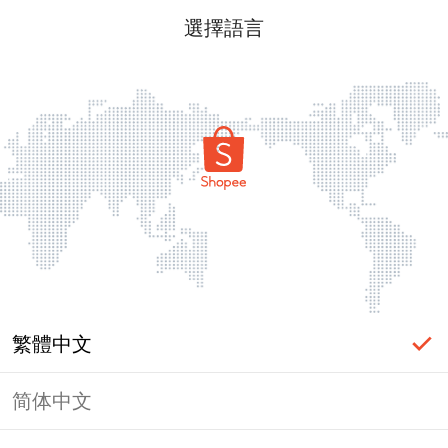
選擇語言
繁體中文
简体中文
頁面無法顯示