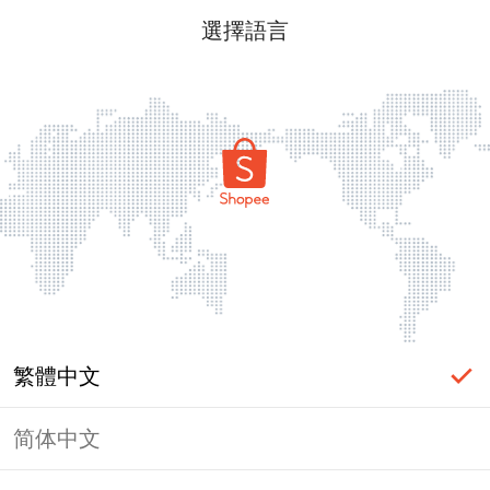
選擇語言
繁體中文
简体中文
頁面無法顯示