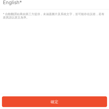
English*
發生錯誤！請登入並再試一次或回到主
頁。
* 自動翻譯結果由第三方提供，未涵蓋圖片及系統文字，並可能存在誤差，若有
差異請以原文為準。
登入
返回首頁
確定
ID: 609e1570936-e914-4c06-9eca-a4bc034a8e62