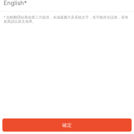
English*
發生錯誤！請登入並再試一次或回到主
頁。
* 自動翻譯結果由第三方提供，未涵蓋圖片及系統文字，並可能存在誤差，若有
差異請以原文為準。
登入
返回首頁
確定
ID: 45935193627-46ee-497a-9622-508950a68b85