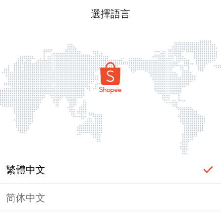
選擇語言
繁體中文
简体中文
頁面無法顯示