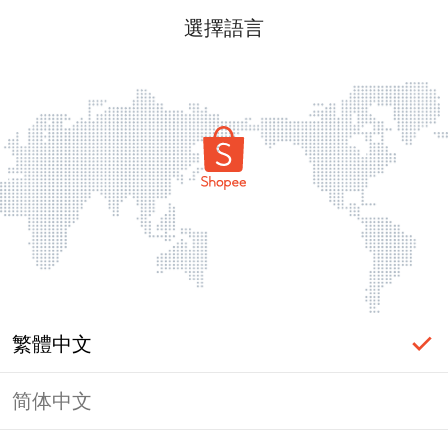
選擇語言
繁體中文
简体中文
頁面無法顯示