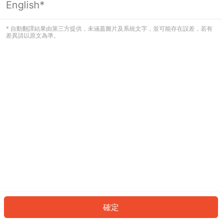
English*
發生錯誤！請登入並再試一次或回到主
頁。
* 自動翻譯結果由第三方提供，未涵蓋圖片及系統文字，並可能存在誤差，若有
差異請以原文為準。
登入
返回首頁
確定
ID: 53557f7a77a-b158-4fcb-bfe3-9e5784d19afa